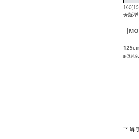
160(1
★版型
【MO
125c
麻豆試穿
了解