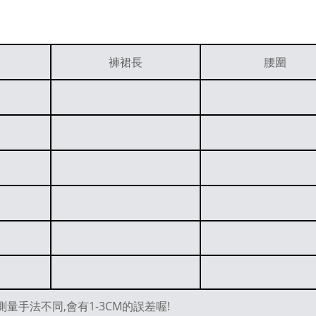
褲裙長
腰圍
量手法不同,會有1-3CM的誤差喔!