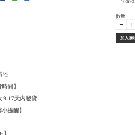
數量
加入購
描述
貨時間】
款
9-1
7
天內發貨
馨小提醒】
ZE
】