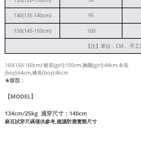
140(135-140cm)
95
150(145-150cm)
100
【注】單位：CM， 手工
160(150-160cm):裙長(girl):105cm,胸圍(girl):44cm,衣長
(boy):64cm,褲長(boy):46cm
★版型：
【MODEL】
134cm/25kg 適穿尺寸：140cm
麻豆試穿尺碼僅供參考,建議對應實際尺寸