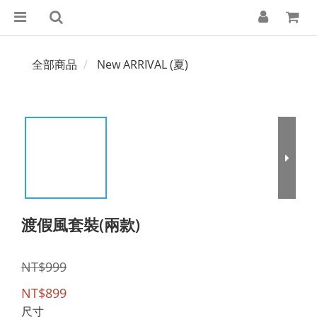
全部商品
New ARRIVAL (夏)
渡假風套裝(兩款)
NT$999
NT$899
尺寸