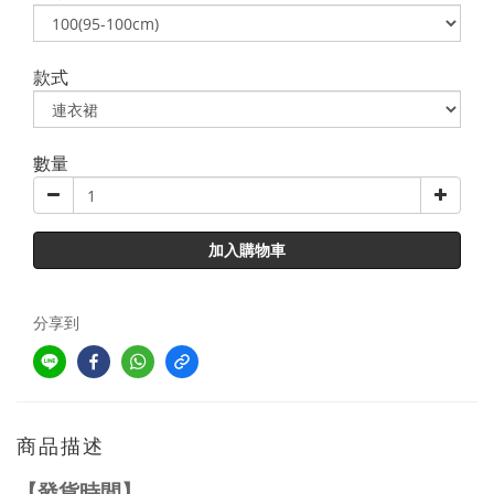
款式
數量
加入購物車
分享到
商品描述
【發貨時間】