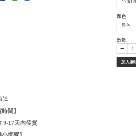
顏色
數量
加入購
描述
貨時間】
款
9-17
天內發貨
馨小提醒】