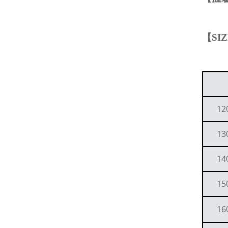
【
SI
12
13
14
15
16