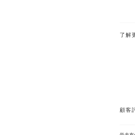
了解
顧客
尚未有