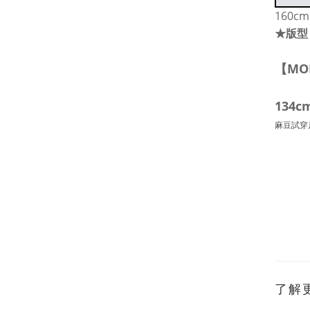
160c
★版型
【MO
134c
麻豆試穿
了解