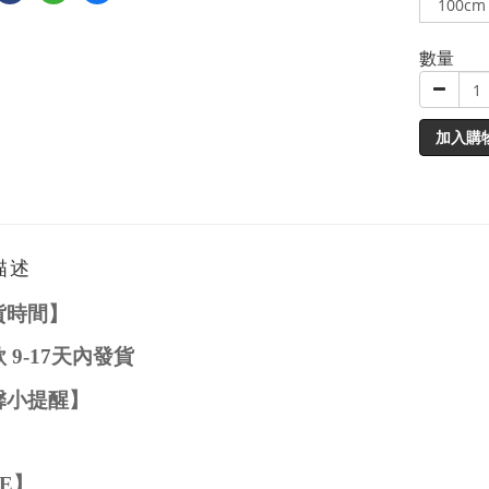
數量
加入購
描述
貨時間】
款
9-1
7
天內發貨
馨小提醒】
ZE
】