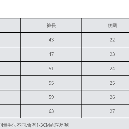
褲長
腰圍
43
22
47
23
51
24
55
25
59
26
63
27
量手法不同,會有1-3CM的誤差喔!