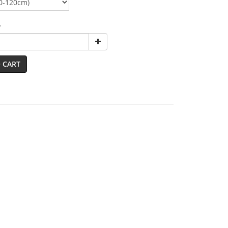
y
 CART