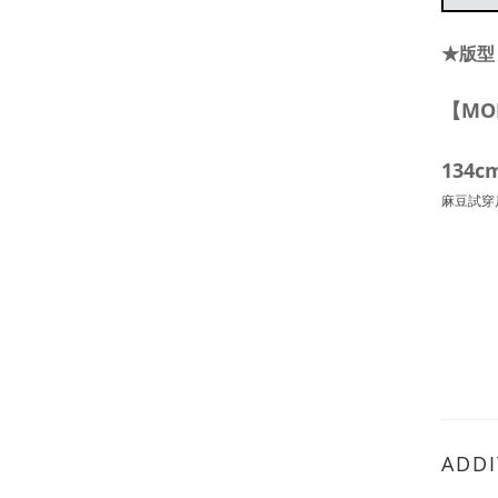
★版型
【MO
134c
麻豆試穿
ADDI