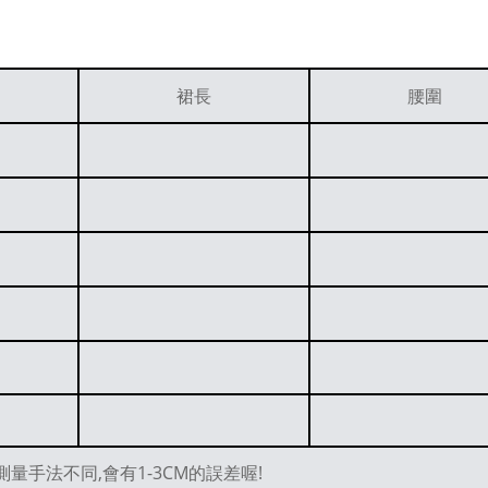
裙長
腰圍
量手法不同,會有1-3CM的誤差喔!