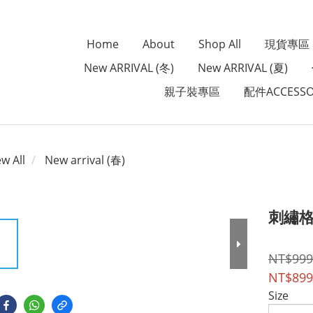
Home
About
Shop All
現貨專區
New ARRIVAL (冬)
New ARRIVAL (夏)
親子裝專區
配件ACCESSO
ew All
New arrival (春)
刺繡
NT$999
NT$899
Size