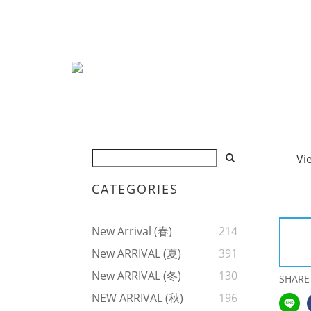
Vi
CATEGORIES
New Arrival (春)
214
New ARRIVAL (夏)
391
New ARRIVAL (冬)
130
SHARE
NEW ARRIVAL (秋)
196