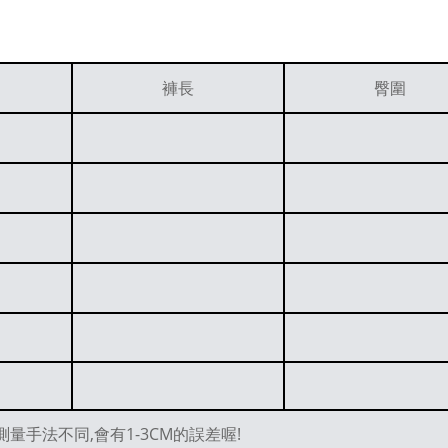
褲長
臀圍
量手法不同,會有1-3CM的誤差喔!