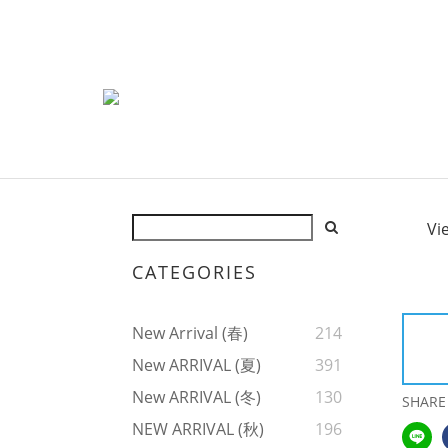
Vi
CATEGORIES
New Arrival (春)
214
New ARRIVAL (夏)
391
New ARRIVAL (冬)
130
SHARE
NEW ARRIVAL (秋)
196