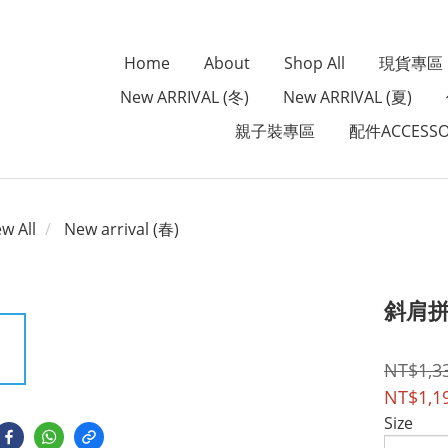
Home
About
Shop All
現貨專區
New ARRIVAL (冬)
New ARRIVAL (夏)
親子裝專區
配件ACCESSO
ew All
New arrival (春)
斜肩
NT$1,3
NT$1,1
Size