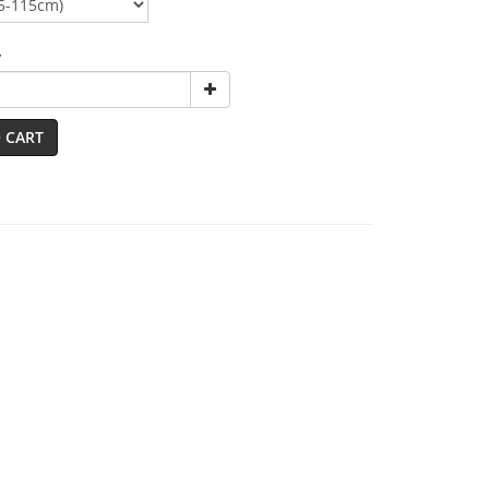
y
 CART