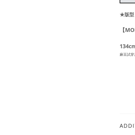
★版型
【MO
134c
麻豆試穿
ADDI