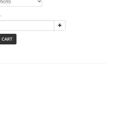
y
 CART