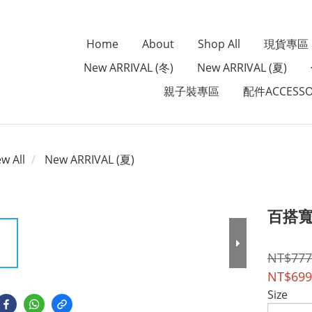
Home
About
Shop All
現貨專區
New ARRIVAL (冬)
New ARRIVAL (夏)
親子裝專區
配件ACCESSO
ew All
New ARRIVAL (夏)
百搭
NT$777
NT$699
Size