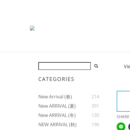
Vi
CATEGORIES
New Arrival (春)
214
New ARRIVAL (夏)
391
New ARRIVAL (冬)
130
SHARE
NEW ARRIVAL (秋)
196