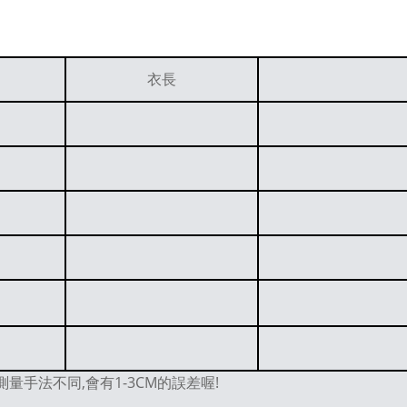
衣長
量手法不同,會有1-3CM的誤差喔!